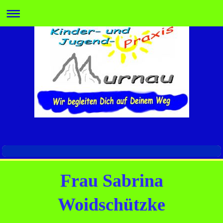
Frau Sabrina
Woidschützke